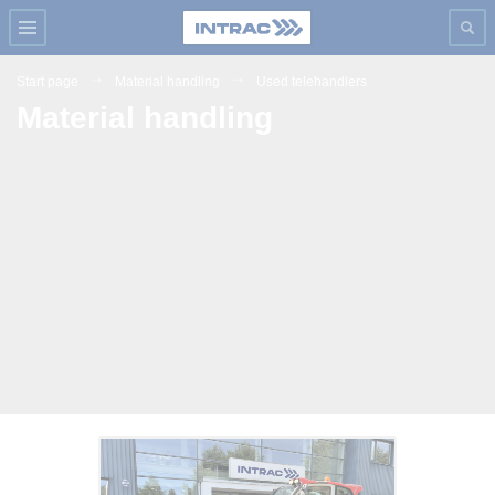
Start page
Material handling
Used telehandlers
Material handling