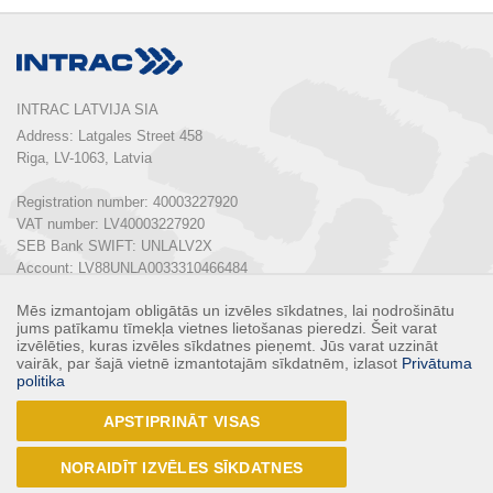
INTRAC LATVIJA SIA
Address: Latgales Street 458

Riga, LV-1063, Latvia

Registration number: 40003227920

VAT number: LV40003227920

SEB Bank SWIFT: UNLALV2X

Account: LV88UNLA0033310466484

Mēs izmantojam obligātās un izvēles sīkdatnes, lai nodrošinātu
Phone:  
+ 371 67 803 700
jums patīkamu tīmekļa vietnes lietošanas pieredzi. Šeit varat
E-mail: 
info@intrac.lv
izvēlēties, kuras izvēles sīkdatnes pieņemt. Jūs varat uzzināt
vairāk, par šajā vietnē izmantotajām sīkdatnēm, izlasot
Privātuma
politika
ALL CONTACTS
APSTIPRINĀT VISAS
Follow us
NORAIDĪT IZVĒLES SĪKDATNES