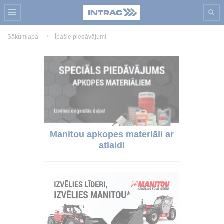
Sākumlapa
Īpašie piedāvājumi
Manitou apkopes materiāli ar
atlaidi