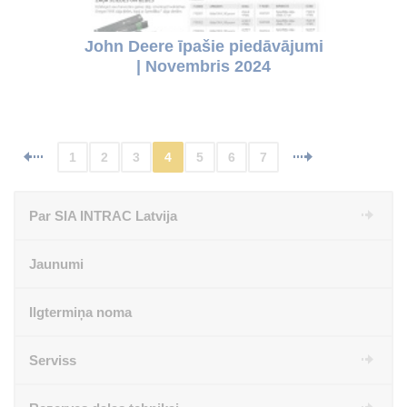
John Deere īpašie piedāvājumi
| Novembris 2024
1
2
3
4
5
6
7
Par SIA INTRAC Latvija
Jaunumi
Ilgtermiņa noma
Serviss