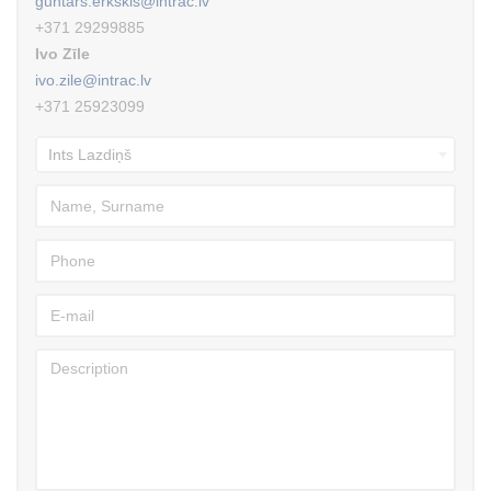
guntars.erkskis@intrac.lv
+371 29299885
Ivo Zīle
ivo.zile@intrac.lv
+371 25923099