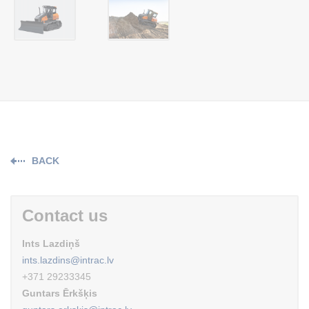
BACK
Contact us
Ints Lazdiņš
ints.lazdins@intrac.lv
+371 29233345
Guntars Ērkšķis