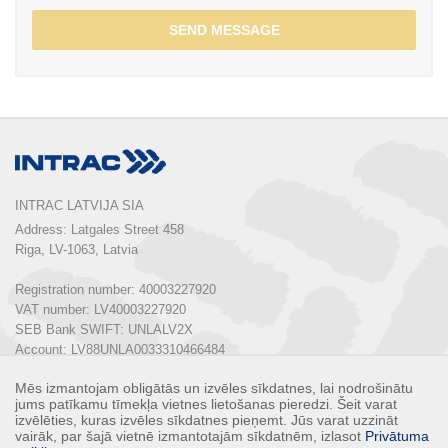
SEND MESSAGE
INTRAC LATVIJA SIA
Address: Latgales Street 458

Riga, LV-1063, Latvia

Registration number: 40003227920

VAT number: LV40003227920

SEB Bank SWIFT: UNLALV2X

Account: LV88UNLA0033310466484

Mēs izmantojam obligātās un izvēles sīkdatnes, lai nodrošinātu
Phone:  
+ 371 67 803 700
jums patīkamu tīmekļa vietnes lietošanas pieredzi. Šeit varat
E-mail: 
info@intrac.lv
izvēlēties, kuras izvēles sīkdatnes pieņemt. Jūs varat uzzināt
vairāk, par šajā vietnē izmantotajām sīkdatnēm, izlasot
Privātuma