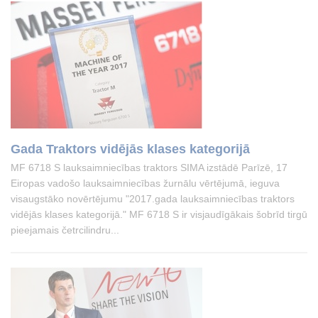
Gada Traktors vidējās klases kategorijā
MF 6718 S lauksaimniecības traktors SIMA izstādē Parīzē, 17
Eiropas vadošo lauksaimniecības žurnālu vērtējumā, ieguva
visaugstāko novērtējumu "2017.gada lauksaimniecības traktors
vidējās klases kategorijā." MF 6718 S ir visjaudīgākais šobrīd tirgū
pieejamais četrcilindru...