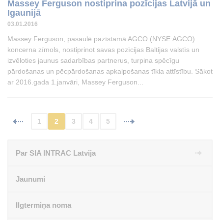
Massey Ferguson nostiprina pozīcijas Latvijā un
Igaunijā
03.01.2016
Massey Ferguson, pasaulē pazīstamā AGCO (NYSE:AGCO)
koncerna zīmols, nostiprinot savas pozīcijas Baltijas valstīs un
izvēloties jaunus sadarbības partnerus, turpina spēcīgu
pārdošanas un pēcpārdošanas apkalpošanas tīkla attīstību. Sākot
ar 2016.gada 1.janvāri, Massey Ferguson...
1
2
3
4
5
Par SIA INTRAC Latvija
Jaunumi
Ilgtermiņa noma