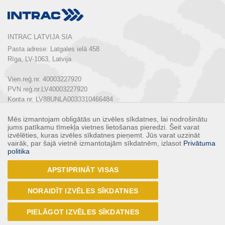
INTRAC LATVIJA SIA
Pasta adrese: Latgales ielā 458

Rīga, LV-1063, Latvija

Vien.reģ.nr. 40003227920

PVN reģ.nr.LV40003227920

Konta nr. LV88UNLA0033310466484

Mēs izmantojam obligātās un izvēles sīkdatnes, lai nodrošinātu
Tālrunis:  
+ 371 67 803 700
jums patīkamu tīmekļa vietnes lietošanas pieredzi. Šeit varat
E-pasts: 
info@intrac.lv
izvēlēties, kuras izvēles sīkdatnes pieņemt. Jūs varat uzzināt
vairāk, par šajā vietnē izmantotajām sīkdatnēm, izlasot
Privātuma
politika
KONTAKTI
APSTIPRINĀT VISAS
Seko mums
NORAIDĪT IZVĒLES SĪKDATNES
PIELĀGOT IZVĒLES SĪKDATNES
© 2017 - INTRAC LATVIJA SIA