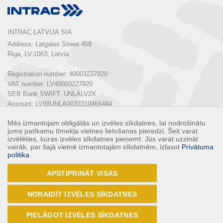
INTRAC LATVIJA SIA
Address: Latgales Street 458

Riga, LV-1063, Latvia

Registration number: 40003227920

VAT number: LV40003227920

SEB Bank SWIFT: UNLALV2X

Account: LV88UNLA0033310466484

Mēs izmantojam obligātās un izvēles sīkdatnes, lai nodrošinātu
Phone:  
+ 371 67 803 700
jums patīkamu tīmekļa vietnes lietošanas pieredzi. Šeit varat
E-mail: 
info@intrac.lv
izvēlēties, kuras izvēles sīkdatnes pieņemt. Jūs varat uzzināt
vairāk, par šajā vietnē izmantotajām sīkdatnēm, izlasot
Privātuma
politika
ALL CONTACTS
APSTIPRINĀT VISAS
Follow us
NORAIDĪT IZVĒLES SĪKDATNES
PIELĀGOT IZVĒLES SĪKDATNES