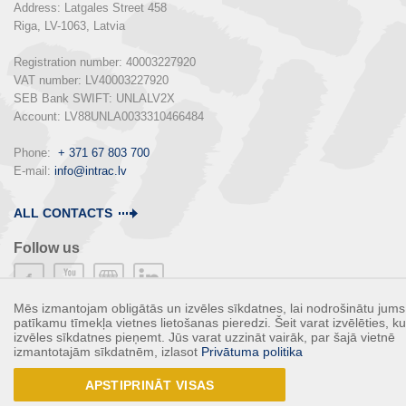
Address: Latgales Street 458

Riga, LV-1063, Latvia

Registration number: 40003227920

VAT number: LV40003227920

SEB Bank SWIFT: UNLALV2X

Account: LV88UNLA0033310466484

Phone:  
+ 371 67 803 700
E-mail: 
info@intrac.lv
ALL CONTACTS
Follow us
Mēs izmantojam obligātās un izvēles sīkdatnes, lai nodrošinātu jums
patīkamu tīmekļa vietnes lietošanas pieredzi. Šeit varat izvēlēties, k
izvēles sīkdatnes pieņemt. Jūs varat uzzināt vairāk, par šajā vietnē
© 2017 - INTRAC LATVIJA SIA
izmantotajām sīkdatnēm, izlasot
Privātuma politika
APSTIPRINĀT VISAS